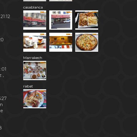
casablanca
21:12
20
Marrakech
:01
 ,
rabat
:27
en
te
8