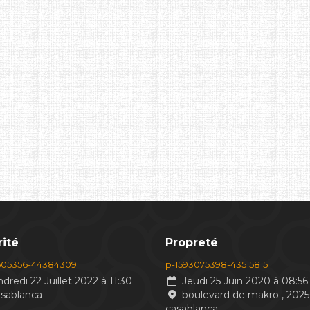
ité
Propreté
605356-44384309
p-1593075398-43515815
dredi 22 Juillet 2022 à 11:30
Jeudi 25 Juin 2020 à 08:56
asablanca
boulevard de makro , 2025
casablanca