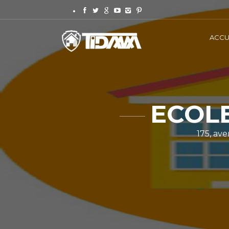
ACCU
ECOLE
175, av