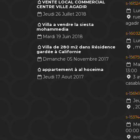
VENTE LOCAL COMMERCIAL
s-1615
CENTRE VILLE AGADIR
Lun
Jeudi 26 Juillet 2018
rue
agadir
Villa a vendre la siesta
mohammedia
s-16032
Mardi 19 Juin 2018
Lun
, 
Villa de 280 m2 dans Résidence
gardée à Californie
s-1567
Dimanche 05 Novembre 2017
Mar
appartement à al hoceima
13:00
Jeudi 17 Aout 2017
3 a
casabl
s-1561
Jeu
, 2
s-1537
Mer
00:00
ave