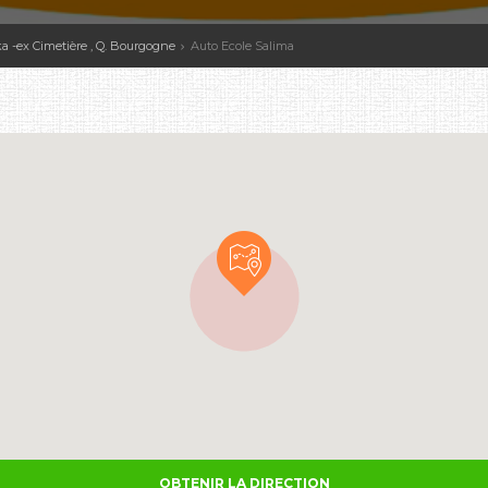
 -ex Cimetière , Q. Bourgogne
Auto Ecole Salima
OBTENIR LA DIRECTION