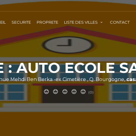
EIL
SECURITE
PROPRETE
LISTE DES VILLES
CONTACT
 : AUTO ECOLE 
enue Mehdi Ben Berka -ex Cimetière , Q. Bourgogne,
cas
(0)