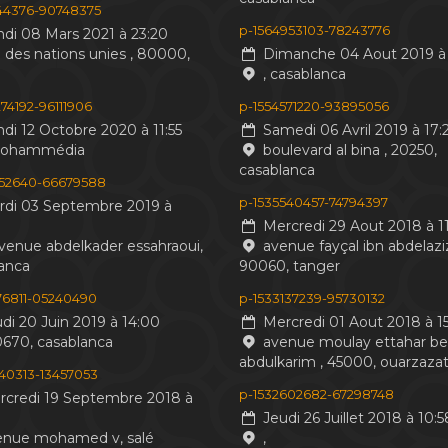
244376-90748375
p-1564953103-78243776
di 08 Mars 2021 à 23:20
 des nations unies , 80000,
Dimanche 04 Aout 2019 à 
, casablanca
74192-96111906
p-1554571220-93895056
di 12 Octobre 2020 à 11:55
Samedi 06 Avril 2019 à 17:
mohammédia
boulevard al bina , 20250,
casablanca
552640-66679588
p-1535540457-74794397
di 03 Septembre 2019 à
Mercredi 29 Aout 2018 à 11
venue abdelkader essahraoui,
avenue fayçal ibn abdelaziz
anca
90060, tanger
476811-05240490
p-1533137239-95730132
di 20 Juin 2019 à 14:00
Mercredi 01 Aout 2018 à 15
0670, casablanca
avenue moulay ettahar b
abdulkarim , 45000, ouarzaza
440313-13457053
p-1532602682-67298748
credi 19 Septembre 2018 à
Jeudi 26 Juillet 2018 à 10:5
nue mohamed v, salé
,