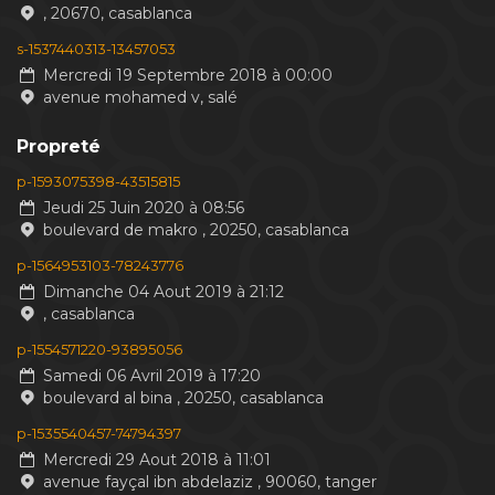
, 20670, casablanca
s-1537440313-13457053
Mercredi 19 Septembre 2018 à 00:00
avenue mohamed v, salé
Propreté
p-1593075398-43515815
Jeudi 25 Juin 2020 à 08:56
boulevard de makro , 20250, casablanca
p-1564953103-78243776
Dimanche 04 Aout 2019 à 21:12
, casablanca
p-1554571220-93895056
Samedi 06 Avril 2019 à 17:20
boulevard al bina , 20250, casablanca
p-1535540457-74794397
Mercredi 29 Aout 2018 à 11:01
avenue fayçal ibn abdelaziz , 90060, tanger