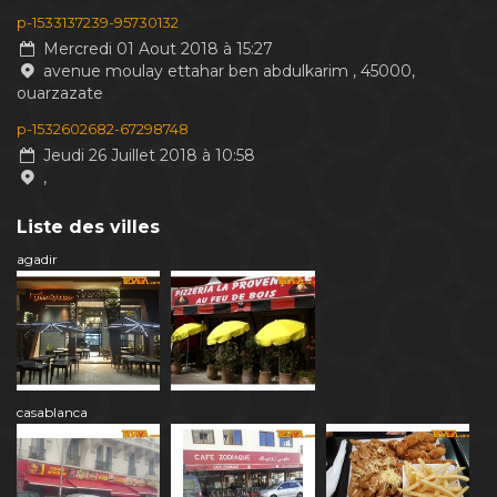
p-1533137239-95730132
Mercredi 01 Aout 2018 à 15:27
avenue moulay ettahar ben abdulkarim , 45000,
ouarzazate
p-1532602682-67298748
Jeudi 26 Juillet 2018 à 10:58
,
Liste des villes
agadir
casablanca