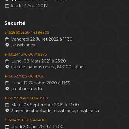
Jeudi 17 Aout 2017
Securité
s-1658605356-44384309
Vendredi 22 Juillet 2022 à 11:30
, casablanca
s-1615244376-90748375
Lundi 08 Mars 2021 à 23:20
rue des nations unies , 80000, agadir
s-1603274192-96111906
Lundi 12 Octobre 2020 à 11:55
, mohammédia
s-1567552640-66679588
Mardi 03 Septembre 2019 à 13:00
3 avenue abdelkader essahraoui, casablanca
s-1561476811-05240490
Jeudi 20 Juin 2019 à 14:00