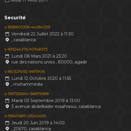
Jeudi 17 Aout 2017
Securité
s-1658605356-44384309
Vendredi 22 Juillet 2022 à 11:30
, casablanca
s-1615244376-90748375
Lundi 08 Mars 2021 à 23:20
rue des nations unies , 80000, agadir
s-1603274192-96111906
Lundi 12 Octobre 2020 à 11:55
, mohammédia
s-1567552640-66679588
Mardi 03 Septembre 2019 à 13:00
3 avenue abdelkader essahraoui, casablanca
s-1561476811-05240490
Jeudi 20 Juin 2019 à 14:00
, 20670, casablanca