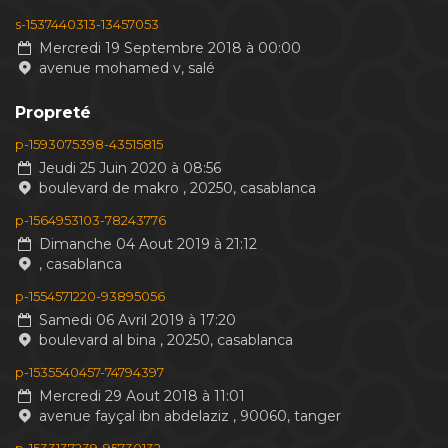
s-1537440313-13457053
Mercredi 19 Septembre 2018 à 00:00
avenue mohamed v, salé
Propreté
p-1593075398-43515815
Jeudi 25 Juin 2020 à 08:56
boulevard de makro , 20250, casablanca
p-1564953103-78243776
Dimanche 04 Aout 2019 à 21:12
, casablanca
p-1554571220-93895056
Samedi 06 Avril 2019 à 17:20
boulevard al bina , 20250, casablanca
p-1535540457-74794397
Mercredi 29 Aout 2018 à 11:01
avenue fayçal ibn abdelaziz , 90060, tanger