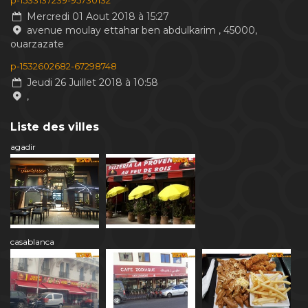
p-1533137239-95730132
Mercredi 01 Aout 2018 à 15:27
avenue moulay ettahar ben abdulkarim , 45000,
ouarzazate
p-1532602682-67298748
Jeudi 26 Juillet 2018 à 10:58
,
Liste des villes
agadir
casablanca