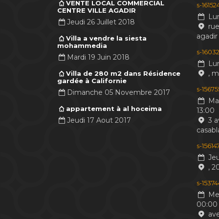
VENTE LOCAL COMMERCIAL
s-1615
CENTRE VILLE AGADIR
Lun
Jeudi 26 Juillet 2018
rue
agadir
Villa a vendre la siesta
mohammedia
s-16032
Mardi 19 Juin 2018
Lun
, 
Villa de 280 m2 dans Résidence
gardée à Californie
s-1567
Dimanche 05 Novembre 2017
Mar
appartement à al hoceima
13:00
Jeudi 17 Aout 2017
3 a
casabl
s-1561
Jeu
, 2
s-1537
Mer
00:00
ave