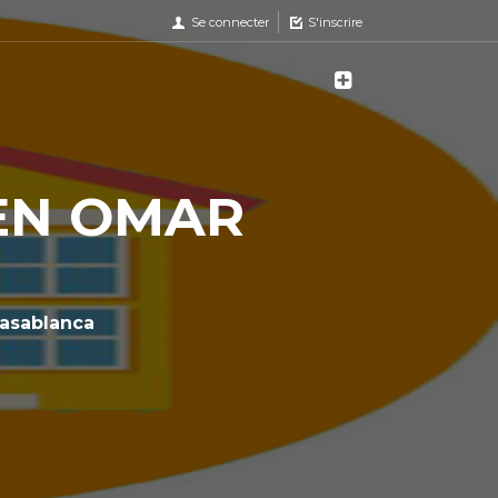
Se connecter
S'inscrire
BEN OMAR
asablanca