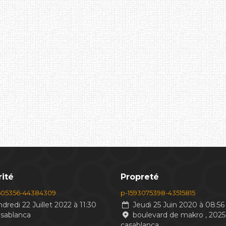
ité
Propreté
605356-44384309
p-1593075398-43515815
dredi 22 Juillet 2022 à 11:30
Jeudi 25 Juin 2020 à 08:56
asablanca
boulevard de makro , 2025
casablanca