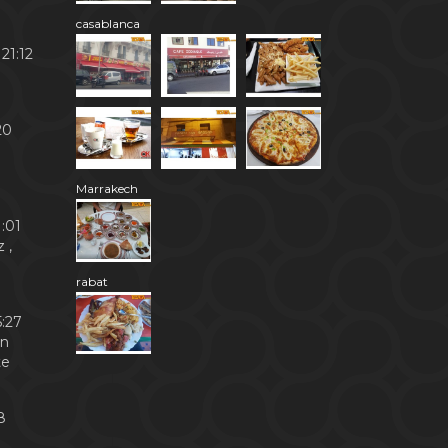
casablanca
21:12
20
Marrakech
:01
 ,
rabat
:27
en
te
8