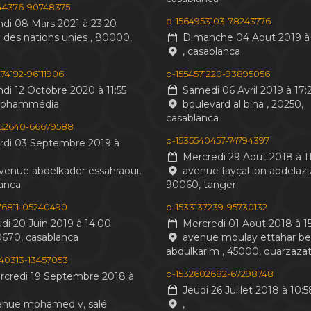
244376-90748375
p-1564953103-78243776
di 08 Mars 2021 à 23:20
 des nations unies , 80000,
Dimanche 04 Aout 2019 à 
, casablanca
74192-96111906
p-1554571220-93895056
di 12 Octobre 2020 à 11:55
Samedi 06 Avril 2019 à 17:
mohammédia
boulevard al bina , 20250,
casablanca
552640-66679588
p-1535540457-74794397
di 03 Septembre 2019 à
Mercredi 29 Aout 2018 à 11
venue abdelkader essahraoui,
avenue fayçal ibn abdelaziz
anca
90060, tanger
476811-05240490
p-1533137239-95730132
di 20 Juin 2019 à 14:00
Mercredi 01 Aout 2018 à 15
0670, casablanca
avenue moulay ettahar b
abdulkarim , 45000, ouarzaza
440313-13457053
p-1532602682-67298748
credi 19 Septembre 2018 à
Jeudi 26 Juillet 2018 à 10:5
nue mohamed v, salé
,