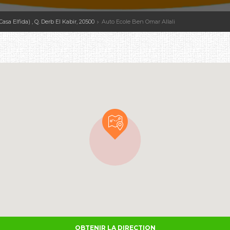
asa Elfida) , Q. Derb El Kabir, 20500
Auto Ecole Ben Omar Allali
OBTENIR LA DIRECTION