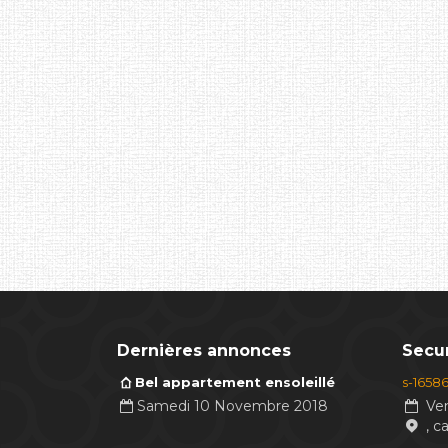
Dernières annonces
Secur
Bel appartement ensoleillé
s-1658
Samedi 10 Novembre 2018
Ven
, c