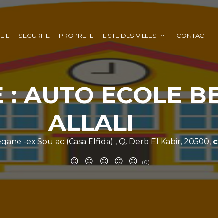
EIL
SECURITE
PROPRETE
LISTE DES VILLES
CONTACT
 : AUTO ECOLE 
ALLALI
egane -ex Soulac (Casa Elfida) , Q. Derb El Kabir, 20500,
c
(0)