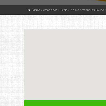
Maroc
casablanca
Ecole
42, rue Aregane -ex Soulac (C