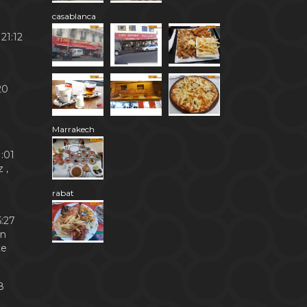
casablanca
21:12
20
Marrakech
:01
 ,
rabat
:27
en
te
8