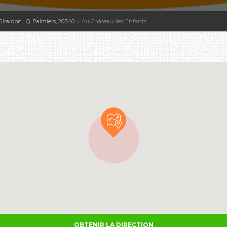
Girardon , Q. Palmiers, 20340
Au Château des Enfants
OBTENIR LA DIRECTION