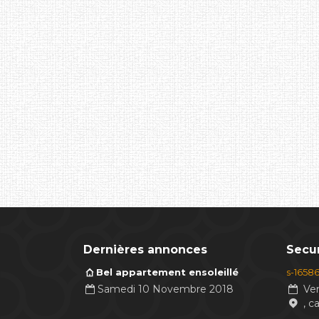
Dernières annonces
Secur
Bel appartement ensoleillé
s-1658
Samedi 10 Novembre 2018
Ven
, c