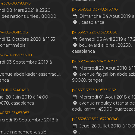
244376-90748375
p-1564953103-78243776
di 08 Mars 2021 à 23:20
 des nations unies , 80000,
Dimanche 04 Aout 2019 à 
, casablanca
74192-96111906
p-1554571220-93895056
di 12 Octobre 2020 à 11:55
Samedi 06 Avril 2019 à 17:
mohammédia
boulevard al bina , 20250,
casablanca
552640-66679588
p-1535540457-74794397
di 03 Septembre 2019 à
Mercredi 29 Aout 2018 à 11
venue abdelkader essahraoui,
avenue fayçal ibn abdelaziz
anca
90060, tanger
476811-05240490
p-1533137239-95730132
di 20 Juin 2019 à 14:00
Mercredi 01 Aout 2018 à 15
0670, casablanca
avenue moulay ettahar b
abdulkarim , 45000, ouarzaza
440313-13457053
p-1532602682-67298748
credi 19 Septembre 2018 à
Jeudi 26 Juillet 2018 à 10:5
nue mohamed v, salé
,