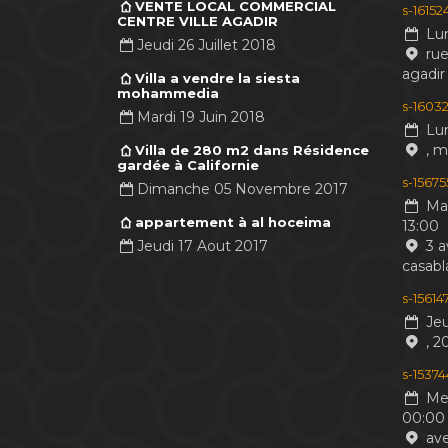
VENTE LOCAL COMMERCIAL
s-1615
CENTRE VILLE AGADIR
Lun
Jeudi 26 Juillet 2018
rue
agadir
Villa a vendre la siesta
mohammedia
s-16032
Mardi 19 Juin 2018
Lun
, 
Villa de 280 m2 dans Résidence
gardée à Californie
s-1567
Dimanche 05 Novembre 2017
Mar
appartement à al hoceima
13:00
Jeudi 17 Aout 2017
3 a
casabl
s-1561
Jeu
, 2
s-1537
Mer
00:00
ave