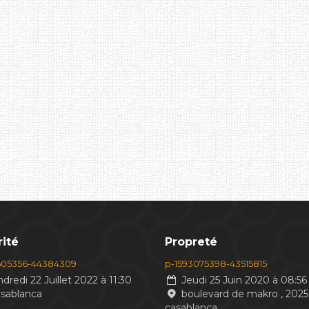
ité
Propreté
605356-44384309
p-1593075398-43515815
dredi 22 Juillet 2022 à 11:30
Jeudi 25 Juin 2020 à 08:56
asablanca
boulevard de makro , 2025
casablanca