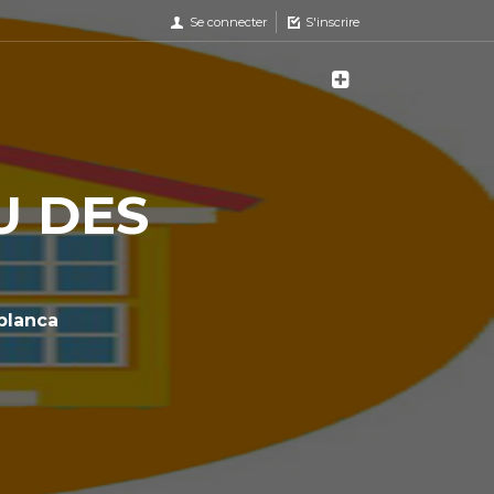
Se connecter
S'inscrire
U DES
blanca