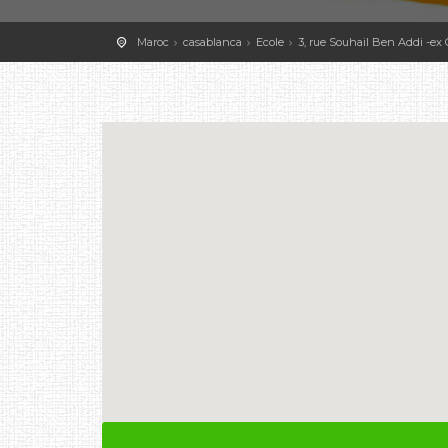
Maroc
casablanca
Ecole
3, rue Souhail Ben Addi -ex 