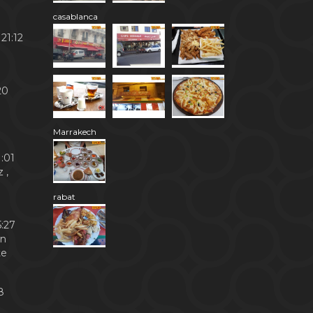
casablanca
21:12
20
Marrakech
:01
 ,
rabat
:27
en
te
8