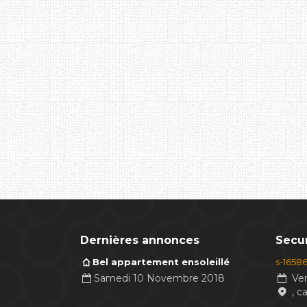
Dernières annonces
Secur
Bel appartement ensoleillé
s-1658
Samedi 10 Novembre 2018
Ven
, c