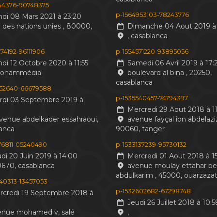
244376-90748375
p-1564953103-78243776
di 08 Mars 2021 à 23:20
 des nations unies , 80000,
Dimanche 04 Aout 2019 à 
, casablanca
74192-96111906
p-1554571220-93895056
di 12 Octobre 2020 à 11:55
Samedi 06 Avril 2019 à 17:
mohammédia
boulevard al bina , 20250,
casablanca
552640-66679588
p-1535540457-74794397
di 03 Septembre 2019 à
Mercredi 29 Aout 2018 à 11
venue abdelkader essahraoui,
avenue fayçal ibn abdelaziz
anca
90060, tanger
476811-05240490
p-1533137239-95730132
di 20 Juin 2019 à 14:00
Mercredi 01 Aout 2018 à 15
0670, casablanca
avenue moulay ettahar b
abdulkarim , 45000, ouarzaza
440313-13457053
p-1532602682-67298748
credi 19 Septembre 2018 à
Jeudi 26 Juillet 2018 à 10:5
nue mohamed v, salé
,