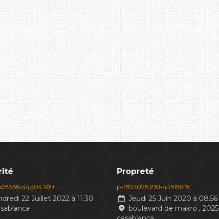
ité
Propreté
605356-44384309
p-1593075398-43515815
dredi 22 Juillet 2022 à 11:30
Jeudi 25 Juin 2020 à 08:56
asablanca
boulevard de makro , 2025
casablanca