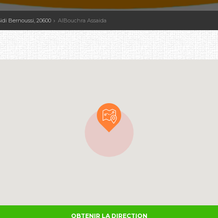
Sidi Bernoussi, 20600
AlBouchra Assaida
OBTENIR LA DIRECTION