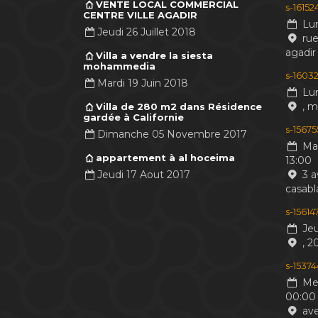
VENTE LOCAL COMMERCIAL
s-1615
CENTRE VILLE AGADIR
Lun
Jeudi 26 Juillet 2018
rue
agadir
Villa a vendre la siesta
mohammedia
s-16032
Mardi 19 Juin 2018
Lun
, 
Villa de 280 m2 dans Résidence
gardée à Californie
s-1567
Dimanche 05 Novembre 2017
Mar
appartement à al hoceima
13:00
Jeudi 17 Aout 2017
3 a
casabl
s-1561
Jeu
, 2
s-1537
Mer
00:00
ave