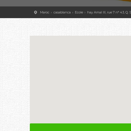
Maroc
casablanca
Ecole
hay Amal III, rue 7 n° 43, Q. 