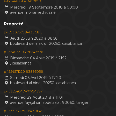
s-1537440313-13457053
Mercredi 19 Septembre 2018 à 00:00
avenue mohamed v, salé
Propreté
p-1593075398-43515815
Jeudi 25 Juin 2020 à 08:56
boulevard de makro , 20250, casablanca
p-1564953103-78243776
Dimanche 04 Aout 2019 à 21:12
, casablanca
p-1554571220-93895056
Samedi 06 Avril 2019 à 17:20
boulevard al bina , 20250, casablanca
p-1535540457-74794397
Mercredi 29 Aout 2018 à 11:01
avenue fayçal ibn abdelaziz , 90060, tanger
p-1533137239-95730132