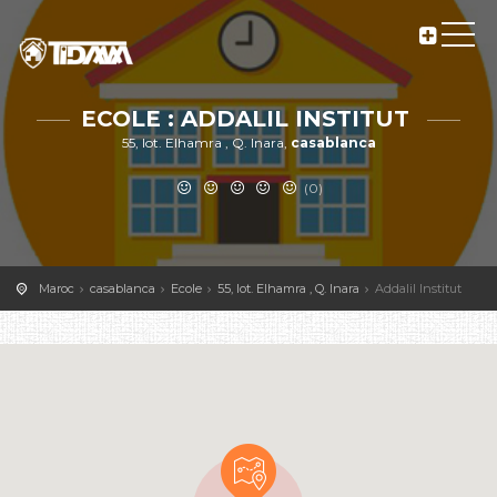
ECOLE : ADDALIL INSTITUT
55, lot. Elhamra , Q. Inara,
casablanca
(0)
Maroc
casablanca
Ecole
55, lot. Elhamra , Q. Inara
Addalil Institut