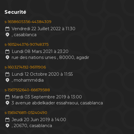
Securité
s-1658605356-44384309
Vendredi 22 Juillet 2022 à 11:30
, casablanca
s-1615244376-90748375
Lundi 08 Mars 2021 à 23:20
rue des nations unies , 80000, agadir
s-1603274192-96111906
Lundi 12 Octobre 2020 à 11:55
, mohammédia
s-1567552640-66679588
Mardi 03 Septembre 2019 à 13:00
3 avenue abdelkader essahraoui, casablanca
s-1561476811-05240490
Jeudi 20 Juin 2019 à 14:00
, 20670, casablanca